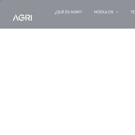
Saltar
al
¿QUÉ ES AGRI?
MÓDULOS
T
contenido