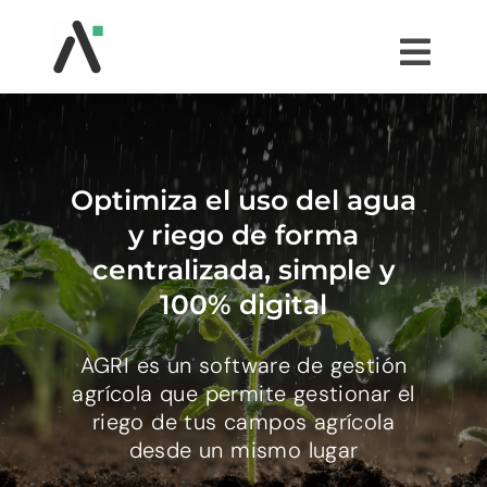
Saltar
al
Togg
contenido
Navi
¿QUÉ ES AGRI?
MÓDULOS
Optimiza el uso del agua
y riego de forma
TESTIMONIOS
centralizada, simple y
100% digital
PRECIOS
AGRI es un software de gestión
agrícola que permite gestionar el
COMUNIDAD AGRI
riego de tus campos agrícola
desde un mismo lugar
PRUÉBALO GRATIS