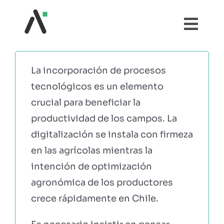
Saltar
al
Togg
contenido
Navi
¿QUÉ ES AGRI?
La incorporación de procesos
tecnológicos es un elemento
MÓDULOS
crucial para beneficiar la
productividad de los campos
.
La
TESTIMONIOS
digitalización se instala con firmeza
en las agrícolas mientras la
PRECIOS
intención de optimización
agronómica de los productores
PARTNERS
crece rápidamente en Chile.
COMUNIDAD AGRI