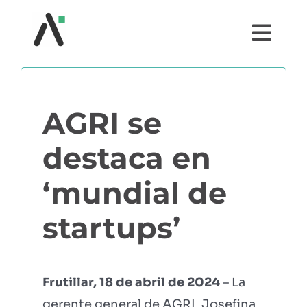
Saltar
al
Togg
contenido
Navi
¿QUÉ ES AGRI?
AGRI se
MÓDULOS
destaca en
TESTIMONIOS
‘mundial de
PRECIOS
startups’
PARTNERS
Frutillar, 18 de abril de 2024
– La
COMUNIDAD AGRI
gerente general de AGRI, Josefina