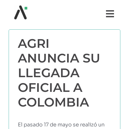
Saltar
al
Togg
contenido
Navi
¿QUÉ ES AGRI?
AGRI
MÓDULOS
ANUNCIA SU
LLEGADA
TESTIMONIOS
OFICIAL A
PRECIOS
COLOMBIA
PARTNERS
El pasado 17 de mayo se realizó un
COMUNIDAD AGRI